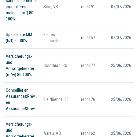
santé, indemnités
journalières
Sion, VS
req4191
07/07/2026
maladie (h/f) 80-
100%
Spécialiste IJM
3 sites
req4157
07/07/2026
(h/f) 60-80%
disponibles
Versicherungs-
und
Solothurn, SO
req4177
25/06/2026
Vorsorgeberater
(m/w) 80-100%
Conseiller en
Assurance&Prév./Conseiller
Biel/Bienne, BE
req4176
25/06/2026
en
Assurance&Prév.
Versicherungs-
und
Aarau, AG
req4162
25/06/2026
Vorsorgeberater