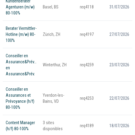
Kundenberater
Agenturen (m/w)
Basel, BS
req4118
31/07/2026
80-100%
Berater Vermittler-
Hotline (m/w) 80-
Zürich, ZH
req4197
27/07/2026
100%
Conseiller en
Assurance&Prév./Conseiller
Winterthur, ZH
req4259
23/07/2026
en
Assurance&Prév.
Conseiller en
Assurances et
Yverdon-les-
req4253
22/07/2026
Prévoyance (h/f)
Bains, VD
80-100%
Content Manager
3 sites
req4189
18/07/2026
(h/f) 80-100%
disponibles